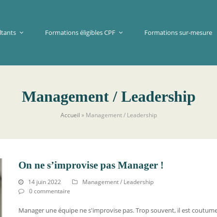
ltants
Formations éligibles CPF
Formations sur-mesure
Management / Leadership
Accueil
»
Management / Leadership
On ne s’improvise pas Manager !
14 juin 2022
Management / Leadership
0 commentaire
Manager une équipe ne s'improvise pas. Trop souvent, il est coutum