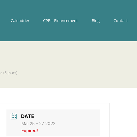
Calendrier
CPF – Financement
Blog
Contact
e (3 jours)
DATE
Mai 25 - 27 2022
Expired!