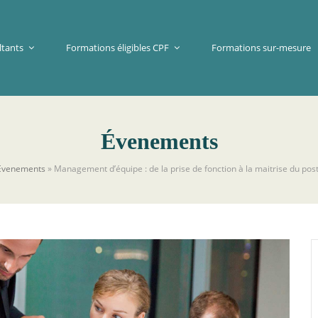
ltants
Formations éligibles CPF
Formations sur-mesure
Évenements
Évenements
»
Management d’équipe : de la prise de fonction à la maitrise du post