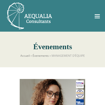
Évenements
Accueil
»
Évenements
»
MANAGEMENT D’ÉQUIPE