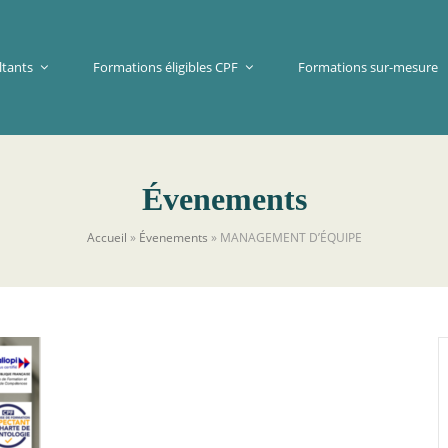
ltants
Formations éligibles CPF
Formations sur-mesure
Évenements
Accueil
»
Évenements
»
MANAGEMENT D’ÉQUIPE