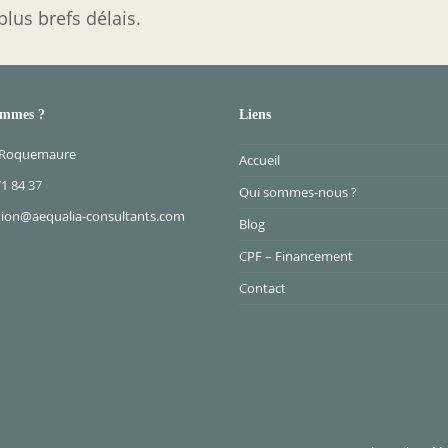
lus brefs délais.
ommes ?
Liens
 Roquemaure
Accueil
71 84 37
Qui sommes-nous ?
ion@aequalia-consultants.com
Blog
CPF – Financement
Contact