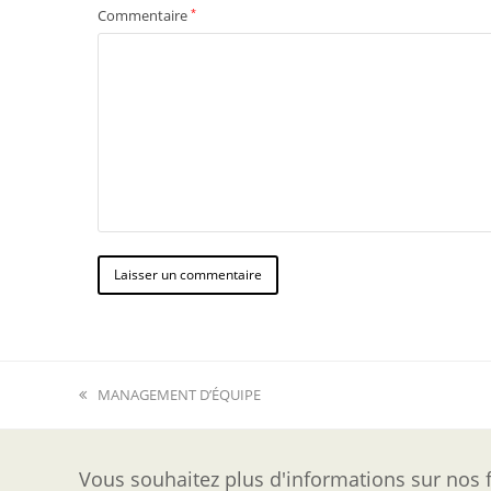
Commentaire
*
previous
MANAGEMENT D’ÉQUIPE
post:
Vous souhaitez plus d'informations sur nos f