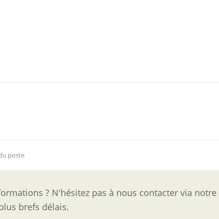
 du poste
ormations ? N'hésitez pas à nous contacter via notre
lus brefs délais.