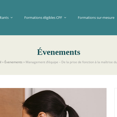
ltants
Formations éligibles CPF
Formations sur-mesure
Évenements
l
»
Évenements
»
Management d’équipe – De la prise de fonction à la maîtrise d