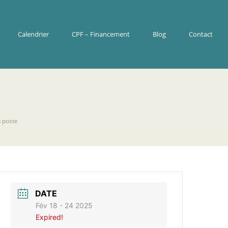
Calendrier
CPF – Financement
Blog
Contact
u poste
DATE
Fév 18 - 24 2025
Expired!