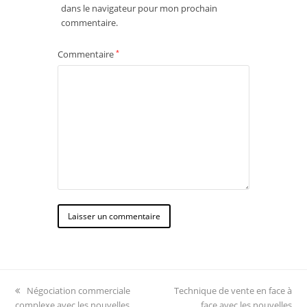
dans le navigateur pour mon prochain
commentaire.
Commentaire
*
previous
next
Négociation commerciale
Technique de vente en face à
post:
post:
complexe avec les nouvelles
face avec les nouvelles