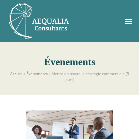
Évenements
Accueil
»
Évenements
»
Mettre en œuvre la stratégie commerciale (5
jours)