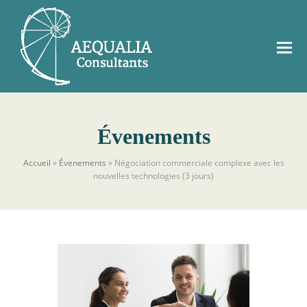
Évenements
Accueil
»
Évenements
»
Négociation commerciale complexe avec les
nouvelles technologies (3 jours)