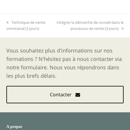
previous
next
Technique de vente
Intégrer la démarche de conseil dans le
post:
post:
omnicanal (2 jours)
processus de vente (3 jours)
Vous souhaitez plus d'informations sur nos
formations ? N'hésitez pas à nous contacter via
notre formulaire. Nous vous répondrons dans
les plus brefs délais.
Contacter
A propos