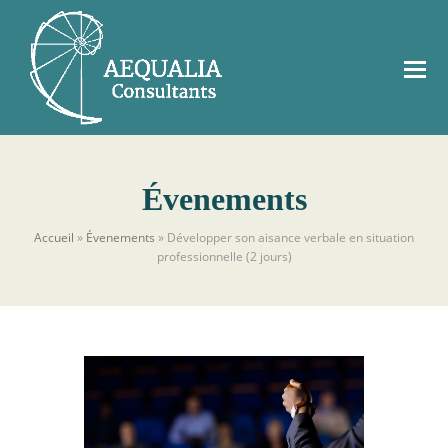
Évenements
Accueil
»
Évenements
»
Développer son aisance verbale en situation
professionnelle (2 jours)