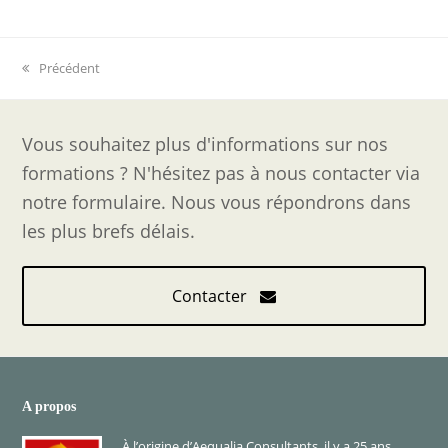
previous
Précédent
post:
Vous souhaitez plus d'informations sur nos
formations ? N'hésitez pas à nous contacter via
notre formulaire. Nous vous répondrons dans
les plus brefs délais.
Contacter
A propos
À l’origine d’Aequalia Consultants, il y a 25 ans,